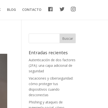
F
T
I
K
BLOG
CONTACTO
a
w
n
c
i
s
e
t
t
b
t
a
o
e
g
o
r
r
k
a
m
Entradas recientes
Autenticación de dos factores
(2FA): una capa adicional de
seguridad
Vacaciones y ciberseguridad:
cómo proteger tus
dispositivos cuando
desconectas
Phishing y ataques de
ingeniería social: cómo