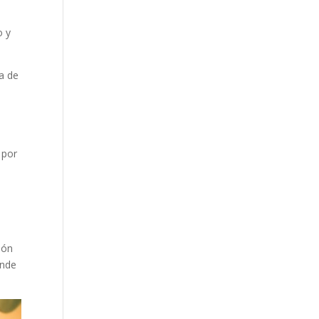
o y
ra de
 por
ión
ende