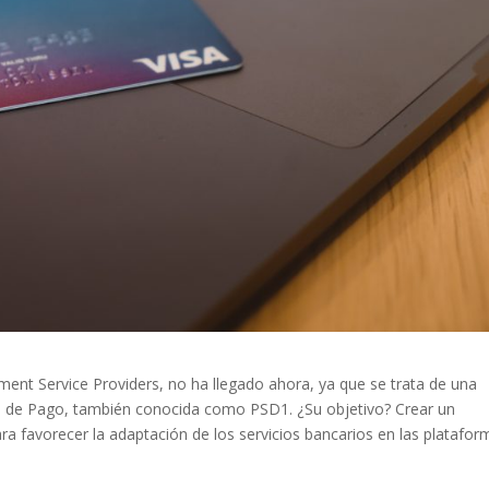
ment Service Providers, no ha llegado ahora, ya que se trata de una
ios de Pago, también conocida como PSD1. ¿Su objetivo? Crear un
a favorecer la adaptación de los servicios bancarios en las platafor