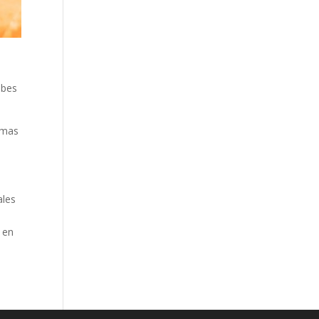
ebes
amas
ales
 en